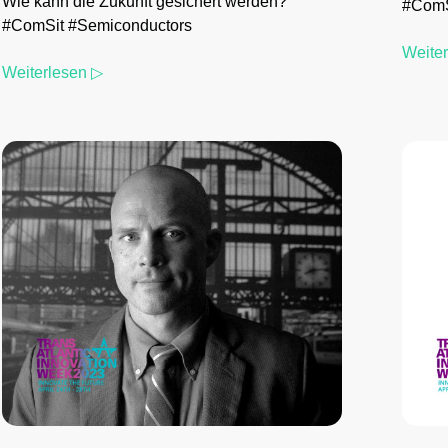
Wie kann die Zukunft gesichert werden?
#ComS
#ComSit #Semiconductors
Weite
Weiterlesen ▷