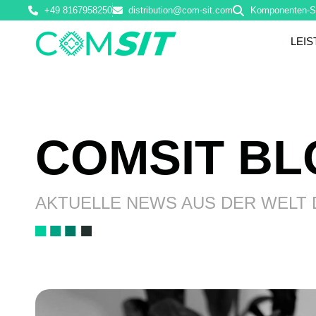
+49 8167958250
distribution@com-sit.com
Komponenten-S
LEI
COMSIT B
AKTUELLE NEWS AUS DER WELT