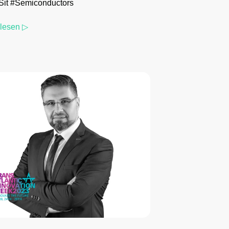
it #Semiconductors
rlesen ▷