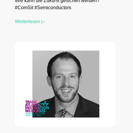
Wie kann die Zukunft gesichert werden?
#ComSit #Semiconductors
Weiterlesen ▷