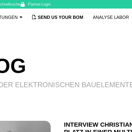
chnellsuche
Partner-Login
STUNGEN
SEND US YOUR BOM
ANALYSE LABOR
LOG
 DER ELEKTRONISCHEN BAUELEMENT
INTERVIEW CHRISTI
PLATZ IN EINER MUL