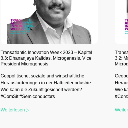
Transatlantic Innovation Week 2023 – Kapitel
Transa
3.3: Dhananjaya Kalidas, Microgenesis, Vice
3.2: M
President Microgenesis
Micro
Geopolitische, soziale und wirtschaftliche
Geopol
Herausforderungen in der Halbleiterindustrie:
Heraus
Wie kann die Zukunft gesichert werden?
Wie ka
#ComSit #Semiconductors
#ComS
Weiterlesen ▷
Weite