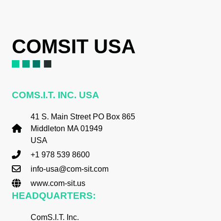
COMSIT USA
COMS.I.T. INC. USA
41 S. Main Street PO Box 865
Middleton MA 01949
USA
+1 978 539 8600
info-usa@com-sit.com
www.com-sit.us
HEADQUARTERS:
ComS.I.T. Inc.