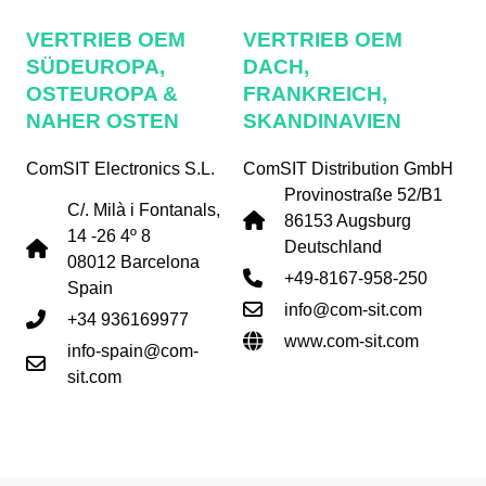
VERTRIEB OEM
VERTRIEB OEM
SÜDEUROPA,
DACH,
OSTEUROPA &
FRANKREICH,
NAHER OSTEN
SKANDINAVIEN
ComSIT Electronics S.L.
ComSIT Distribution GmbH
Provinostraße 52/B1
C/. Milà i Fontanals,
86153 Augsburg
14 -26 4º 8
Deutschland
08012 Barcelona
+49-8167-958-250
Spain
info@com-sit.com
+34 936169977
www.com-sit.com
info-spain@com-
sit.com