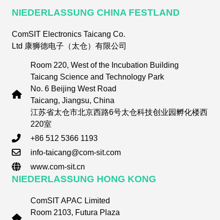
NIEDERLASSUNG CHINA FESTLAND
ComSIT Electronics Taicang Co.
Ltd 康狮德电子（太仓）有限公司
Room 220, West of the Incubation Building
Taicang Science and Technology Park
No. 6 Beijing West Road
Taicang, Jiangsu, China
江苏省太仓市北京西路6号太仓科技创业园孵化楼西
220室
+86 512 5366 1193
info-taicang@com-sit.com
www.com-sit.cn
NIEDERLASSUNG HONG KONG
ComSIT APAC Limited
Room 2103, Futura Plaza