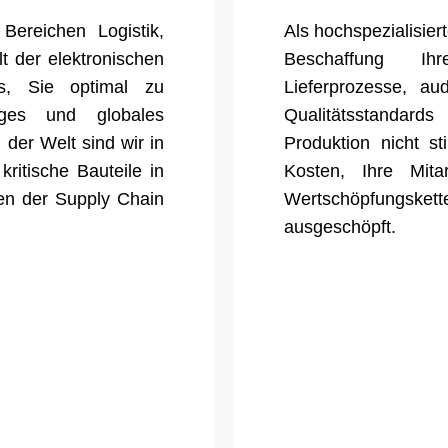
ereichen Logistik,
Als hochspezialisier
t der elektronischen
Beschaffung Ih
s, Sie optimal zu
Lieferprozesse, aud
iges und globales
Qualitätsstandar
der Welt sind wir in
Produktion nicht st
kritische Bauteile in
Kosten, Ihre Mita
en der Supply Chain
Wertschöpfungske
ausgeschöpft.