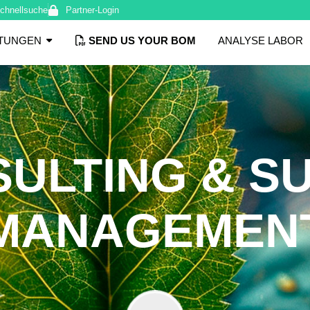
chnellsuche
Partner-Login
STUNGEN
SEND US YOUR BOM
ANALYSE LABOR
ULTING & S
MANAGEMEN