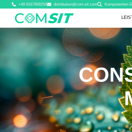
+49 8167958250
distribution@com-sit.com
Komponenten-S
LEI
CONS