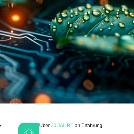
e
Über
30 JAHRE
an Erfahrung