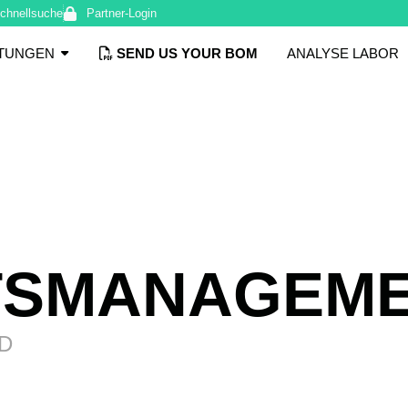
chnellsuche
Partner-Login
STUNGEN
SEND US YOUR BOM
ANALYSE LABOR
TSMANAGEM
D