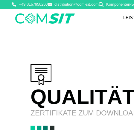
+49 8167958250
distribution@com-sit.com
Komponenten-S
LEI
QUALITÄ
ZERTIFIKATE ZUM DOWNLOA